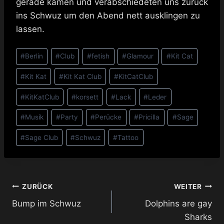
gerade kamen und verabschiedeten uns zurück
ins Schwuz um den Abend nett ausklingen zu
lassen.
Schlagworte:
#
Berlin
#
Club
#
fetish
#
Glamour
#
Kit Cat
#
Kit Kat
#
Kit Kat Club
#
KitCatClub
#
KitKatClub
#
korsett
#
Lack
#
Leder
#
Musik
#
Party
#
Perücke
#
Pricilla
#
Sage
#
Sage Club
#
Schwuz
#
Tattoo
Beitragsnavigation
ZURÜCK
WEITER
Bump im Schwuz
Dolphins are gay
Sharks