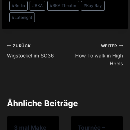
Schlagworte:
#
Berlin
#
BKA
#
BKA Theater
#
Kay Ray
#
Latenight
Beitragsnavigation
ZURÜCK
WEITER
Wigstöckel im SO36
How To walk in High
Heels
Ähnliche Beiträge
3 mal Make
Tournée –