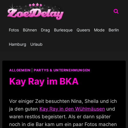
Zum
Inhalt
springen
Fotos
Bühnen
Drag
Burlesque
Queers
Mode
Berlin
Hamburg
Urlaub
ALLGEMEIN
|
PARTYS & UNTERNEHMUNGEN
Kay Ray im BKA
Vor einiger Zeit besuchten Nina, Sheila und ich
ja den guten
Kay Ray in den Wühlmäusen
und
waren restlos begeistert. Als er dann später
noch in die Bar kam um ein paar Fotos machen