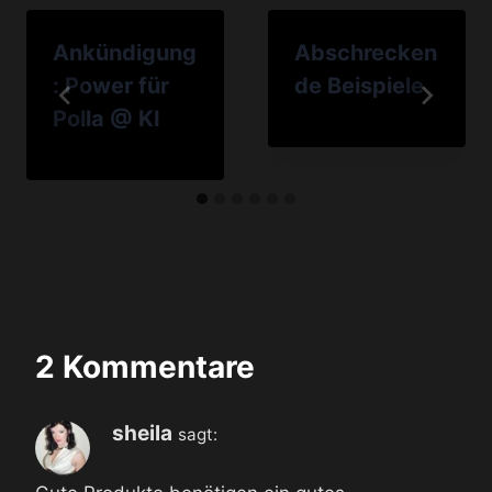
Ankündigung
Abschrecken
: Power für
de Beispiele
Polla @ KI
2 Kommentare
sheila
sagt: