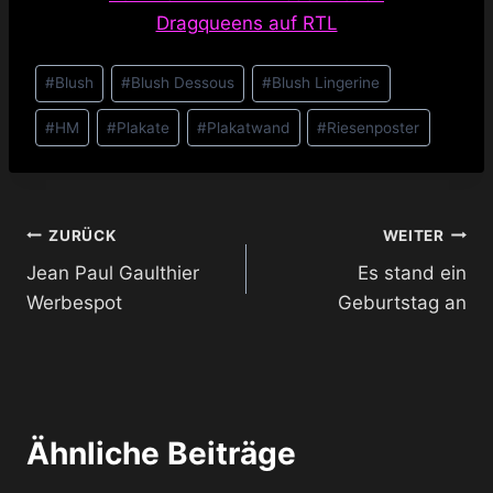
Dragqueens auf RTL
Schlagworte:
#
Blush
#
Blush Dessous
#
Blush Lingerine
#
HM
#
Plakate
#
Plakatwand
#
Riesenposter
Beitragsnavigation
ZURÜCK
WEITER
Jean Paul Gaulthier
Es stand ein
Werbespot
Geburtstag an
Ähnliche Beiträge