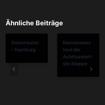
Ähnliche Beiträge
Sweetwater
Namenswec
– Hamburg
hsel die
Achthundert
ste Klappe