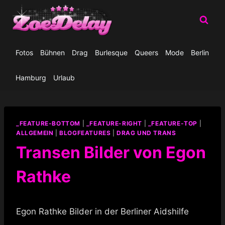
Zum
Inhalt
springen
Fotos
Bühnen
Drag
Burlesque
Queers
Mode
Berlin
Hamburg
Urlaub
_FEATURE-BOTTOM
|
_FEATURE-RIGHT
|
_FEATURE-TOP
|
ALLGEMEIN
|
BLOGFEATURES
|
DRAG UND TRANS
Transen Bilder von Egon
Rathke
Egon Rathke Bilder in der Berliner Aidshilfe