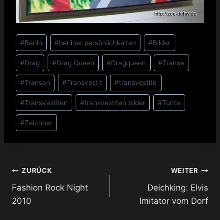
Schlagworte:
#
Berlin
#
berliner persönlichkeiten
#
Bilder
#
Drag
#
Drag Queen
#
Dragqueen
#
Transe
#
Transen
#
Transvestit
#
transvestite
#
Transvestiten
#
transvestiten bilder
#
Tunte
#
Zeichner
Beitragsnavigation
ZURÜCK
WEITER
Fashion Rock Night
Deichking: Elvis
2010
Imitator vom Dorf