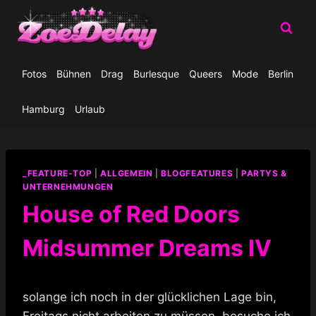
Zum
Inhalt
springen
Fotos
Bühnen
Drag
Burlesque
Queers
Mode
Berlin
Hamburg
Urlaub
_FEATURE-TOP
|
ALLGEMEIN
|
BLOGFEATURES
|
PARTYS &
UNTERNEHMUNGEN
House of Red Doors
Midsummer Dreams IV
solange ich noch in der glücklichen Lage bin,
Freitags nicht arbeiten zu müssen, besuche ich