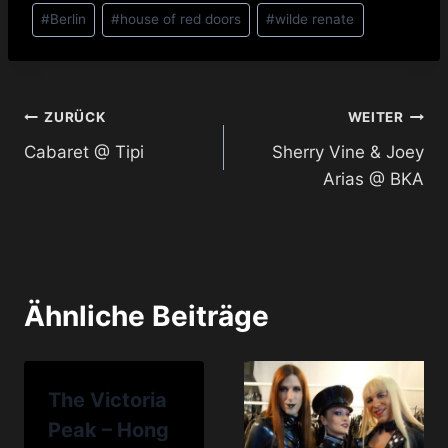
Schlagworte:
#
Berlin
#
house of red doors
#
wilde renate
Beitragsnavigation
ZURÜCK
WEITER
Cabaret @ Tipi
Sherry Vine & Joey
Arias @ BKA
Ähnliche Beiträge
The Victoria
Peak – Hong