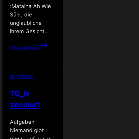
:Mataina Ah Wie
Süß:, die
unglaubliche
ihrem Gesicht…
Es
Weiterlesen
stand
ein
Geburtstag
allgemein
an
TG_N
zensiert
Aufgeben
Niemand gibt
etwas auf das er