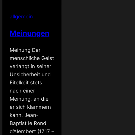
zu
viel
allgemein
für
einen
Meinungen
Abend
Meinung Der
menschliche Geist
verlangt in seiner
Unsicherheit und
Eitelkeit stets
nach einer
Meinung, an die
er sich klammern
kann. Jean-
Baptist le Rond
d’Alembert (1717 –