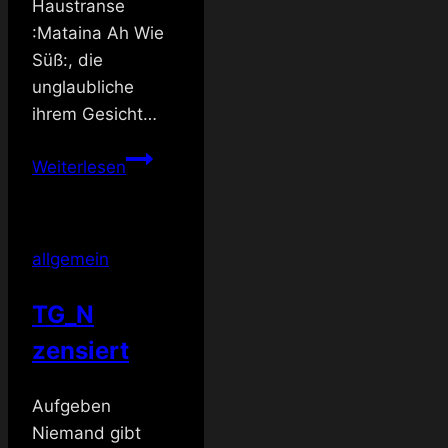
Haustranse
:Mataina Ah Wie
Süß:, die
unglaubliche
ihrem Gesicht…
Es
Weiterlesen
stand
ein
Geburtstag
allgemein
an
TG_N
zensiert
Aufgeben
Niemand gibt