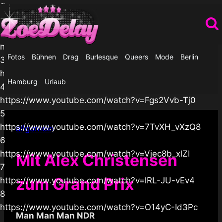
1
↑
Zum
https://www.youtube.com/shorts/BKQ0JHw3DJo
↓
Inhalt
2
springen
https://www.youtube.com/watch?v=uLonsU9xbF4
Fotos
Bühnen
Drag
Burlesque
Queers
Mode
Berlin
3
https://www.youtube.com/watch?v=0D-b9XJhamY
Hamburg
Urlaub
4
https://www.youtube.com/watch?v=Fgs2Vvb-Tj0
5
https://www.youtube.com/watch?v=7TvXH_vXzQ8
allgemein
6
https://www.youtube.com/watch?v=Vjec8b_xlZI
Mit Alex Christensen
7
zum Grand Prix
https://www.youtube.com/watch?v=lRL-JU-vEv4
8
https://www.youtube.com/watch?v=O14yC-Id3Pc
Man Man Man NDR