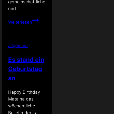
gemeinschaftliche
und…
TS
Weiterlesen
vs.
TV
allgemein
Es stand ein
Geburtstag
an
Happy Birthday
Mataina das
wöchentliche
Bulletin der La