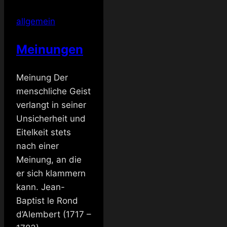
viel
allgemein
für
einen
Meinungen
Abend
Meinung Der
menschliche Geist
verlangt in seiner
Unsicherheit und
Eitelkeit stets
nach einer
Meinung, an die
er sich klammern
kann. Jean-
Baptist le Rond
d’Alembert (1717 –