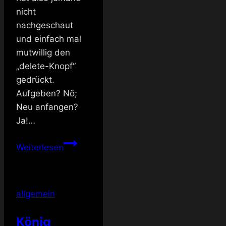
nicht
nachgeschaut
und einfach mal
mutwillig den
„delete-Knopf“
gedrückt.
Aufgeben? Nö;
Neu anfangen?
Ja!…
TG_N
Weiterlesen
zensiert
allgemein
König