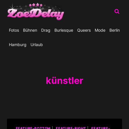
Zum
Inhalt
springen
Fotos
Bühnen
Drag
Burlesque
Queers
Mode
Berlin
Hamburg
Urlaub
künstler
_FEATURE-BOTTOM
|
_FEATURE-RIGHT
|
_FEATURE-