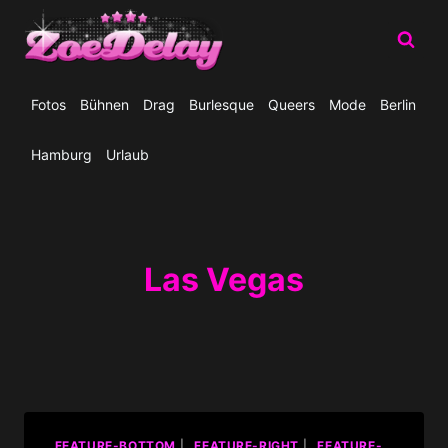
Zum
Inhalt
springen
Fotos
Bühnen
Drag
Burlesque
Queers
Mode
Berlin
Hamburg
Urlaub
Las Vegas
_FEATURE-BOTTOM
|
_FEATURE-RIGHT
|
_FEATURE-