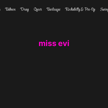
s
Bühnen
Drag
Queer
Burlesque
Rockabilly & Pin-Up
Swin
miss evi