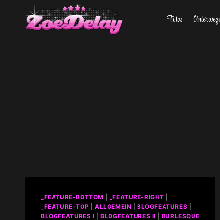
Zum
Fotos
Unterweg
Inhalt
springen
_FEATURE-BOTTOM
|
_FEATURE-RIGHT
|
_FEATURE-TOP
|
ALLGEMEIN
|
BLOGFEATURES
|
BLOGFEATURES I
|
BLOGFEATURES II
|
BURLESQUE