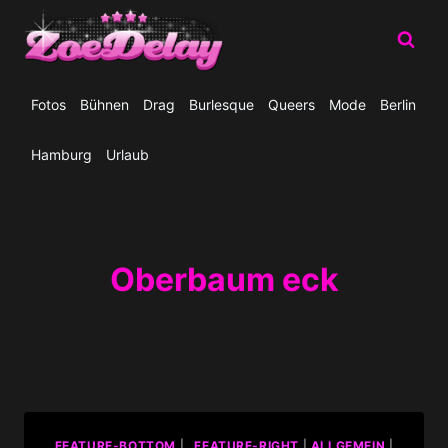
Zum
Inhalt
springen
Fotos
Bühnen
Drag
Burlesque
Queers
Mode
Berlin
Hamburg
Urlaub
Oberbaum eck
_FEATURE-BOTTOM
|
_FEATURE-RIGHT
|
ALLGEMEIN
|