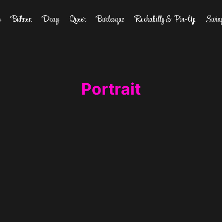
s
Bühnen
Drag
Queer
Burlesque
Rockabilly & Pin-Up
Swin
Portrait