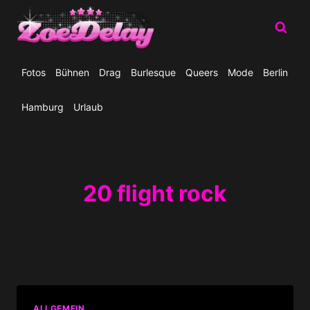
Zum
Inhalt
springen
Fotos
Bühnen
Drag
Burlesque
Queers
Mode
Berlin
Hamburg
Urlaub
20 flight rock
ALLGEMEIN