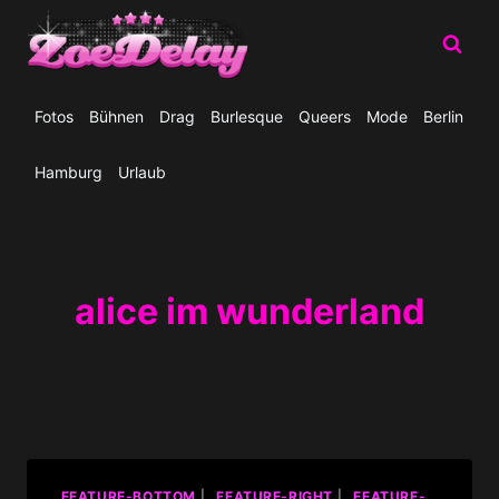
Zum
Inhalt
springen
Fotos
Bühnen
Drag
Burlesque
Queers
Mode
Berlin
Hamburg
Urlaub
alice im wunderland
_FEATURE-BOTTOM
|
_FEATURE-RIGHT
|
_FEATURE-