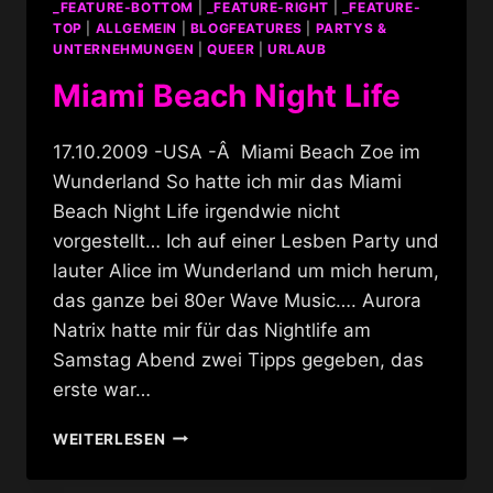
_FEATURE-BOTTOM
|
_FEATURE-RIGHT
|
_FEATURE-
TOP
|
ALLGEMEIN
|
BLOGFEATURES
|
PARTYS &
UNTERNEHMUNGEN
|
QUEER
|
URLAUB
Miami Beach Night Life
17.10.2009 -USA -Â Miami Beach Zoe im
Wunderland So hatte ich mir das Miami
Beach Night Life irgendwie nicht
vorgestellt… Ich auf einer Lesben Party und
lauter Alice im Wunderland um mich herum,
das ganze bei 80er Wave Music…. Aurora
Natrix hatte mir für das Nightlife am
Samstag Abend zwei Tipps gegeben, das
erste war…
MIAMI
WEITERLESEN
BEACH
NIGHT