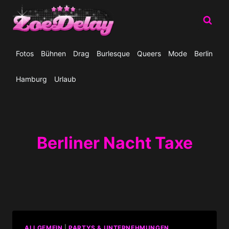
Zum
Inhalt
springen
Fotos
Bühnen
Drag
Burlesque
Queers
Mode
Berlin
Hamburg
Urlaub
Berliner Nacht Taxe
ALLGEMEIN
|
PARTYS & UNTERNEHMUNGEN