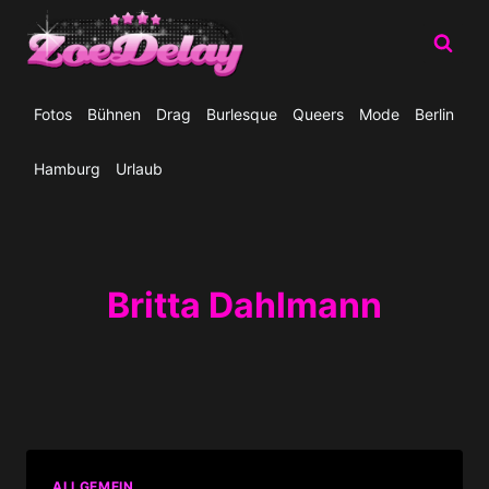
Zum
Inhalt
springen
Fotos
Bühnen
Drag
Burlesque
Queers
Mode
Berlin
Hamburg
Urlaub
Britta Dahlmann
ALLGEMEIN