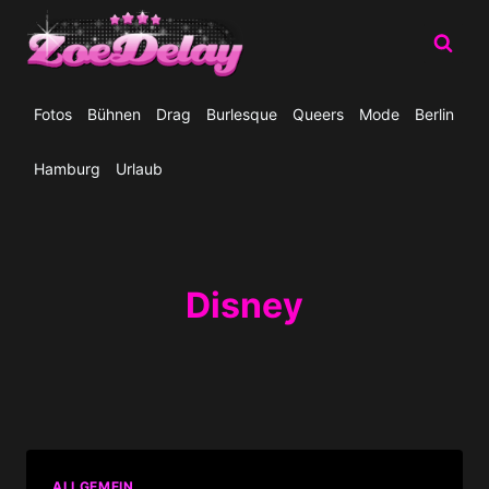
Zum
Inhalt
springen
Fotos
Bühnen
Drag
Burlesque
Queers
Mode
Berlin
Hamburg
Urlaub
Disney
ALLGEMEIN