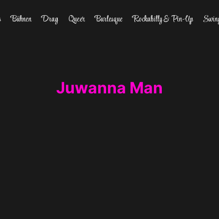
s
Bühnen
Drag
Queer
Burlesque
Rockabilly & Pin-Up
Swin
Juwanna Man