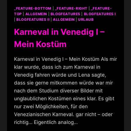
KOSTÜME
_FEATURE-BOTTOM
|
_FEATURE-RIGHT
|
_FEATURE-
UND
TOP
|
ALLGEMEIN
|
BLOGFEATURES
|
BLOGFEATURES I
LUSTWANDELN
|
BLOGFEATURES II
|
ALLGEMEIN
|
URLAUB
AUF
Karneval in Venedig I –
DEM
MARKUSPLATZ
Mein Kostüm
Karneval in Venedig I – Mein Kostüm Als mir
klar wurde, dass ich zum Karneval in
Venedig fahren würde und Lena sagte,
dass sie gerne mitkommen würde war mir
nach dem Studium diverser Bilder mit
unglaublichen Kostümen eines klar. Es gibt
nur zwei Möglichkeiten, für den
Venezianischen Karneval. gar nicht – oder
richtig… Eigentlich analog…