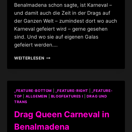
Benalmadena schon sagte, ist Karneval –
und damit auch die Zeit in der Drags auf
der Ganzen Welt – zumindest dort wo auch
Karneval gefeiert wird – gerne gesehen
sind. Und wo sie auf eigenen Galas
gefeiert werden….
GALA
WEITERLESEN
DRAG
QUEEN
2010
LAS
PALMAS
_FEATURE-BOTTOM
|
_FEATURE-RIGHT
|
_FEATURE-
DE
TOP
|
ALLGEMEIN
|
BLOGFEATURES I
|
DRAG UND
GRAN
TRANS
CANARIA
Drag Queen Carneval in
Benalmadena