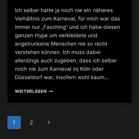
Ich selber hatte ja noch nie ein näheres
Verhältnis zum Karneval, für mich war das
immer nur „Fasching“ und ich habe diesen
ganzen Hype um verkleidete und
angetrunkene Menschen nie so recht
verstehen können. Ich muss dabei
allerdings auch zugeben, dass ich selber
noch nie zum Karneval inj Köln oder
Düsseldorf war, insofern wohl kaum…
DRAG
WEITERLESEN
QUEEN
CARNEVAL
IN
BENALMADENA
Seitennavigation
Nächste
1
2
Seite