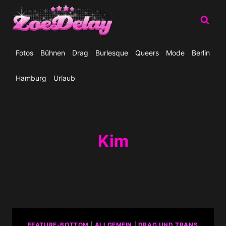
Zum
Inhalt
springen
Fotos
Bühnen
Drag
Burlesque
Queers
Mode
Berlin
Hamburg
Urlaub
Kim
_FEATURE-BOTTOM
|
ALLGEMEIN
|
DRAG UND TRANS