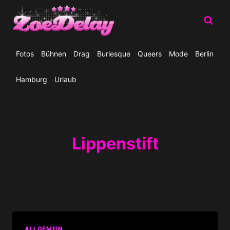
Zum
Inhalt
springen
Fotos
Bühnen
Drag
Burlesque
Queers
Mode
Berlin
Hamburg
Urlaub
Lippenstift
ALLGEMEIN