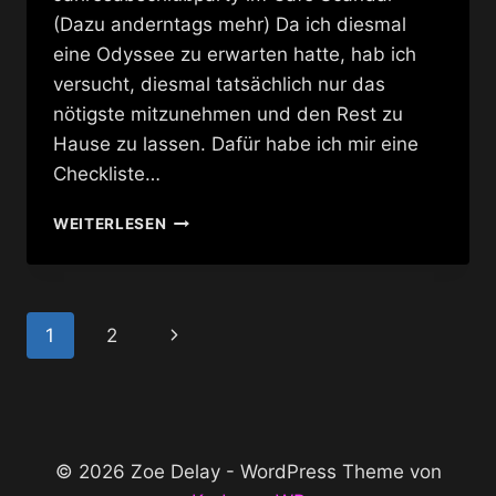
(Dazu anderntags mehr) Da ich diesmal
eine Odyssee zu erwarten hatte, hab ich
versucht, diesmal tatsächlich nur das
nötigste mitzunehmen und den Rest zu
Hause zu lassen. Dafür habe ich mir eine
Checkliste…
(CHECKLISTE
WEITERLESEN
)
TRANNYS
AUF
REISEN
Seitennavigation
Nächste
1
2
Seite
© 2026 Zoe Delay - WordPress Theme von