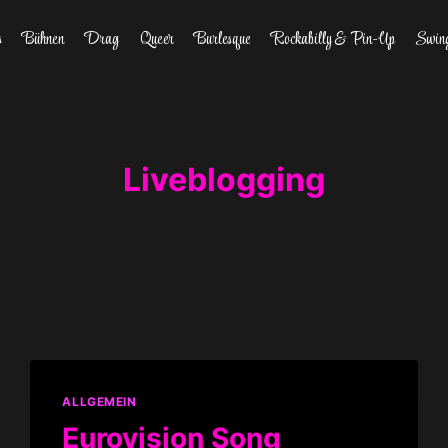
s
Bühnen
Drag
Queer
Burlesque
Rockabilly & Pin-Up
Swin
Liveblogging
ALLGEMEIN
Eurovision Song