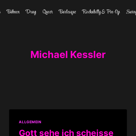
s
Bühnen
Drag
Queer
Burlesque
Rockabilly & Pin-Up
Swin
Michael Kessler
ALLGEMEIN
Gott sehe ich scheisse