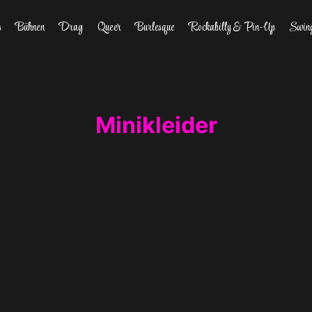
s
Bühnen
Drag
Queer
Burlesque
Rockabilly & Pin-Up
Swin
Minikleider