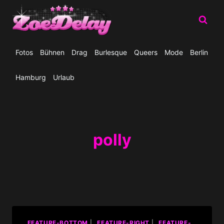
Zum
Inhalt
springen
Fotos
Bühnen
Drag
Burlesque
Queers
Mode
Berlin
Hamburg
Urlaub
polly
_FEATURE-BOTTOM
|
_FEATURE-RIGHT
|
_FEATURE-