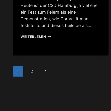
Heute ist der CSD Hamburg ja viel eher
ein Fest zum Feiern als eine
Demonstration, wie Corny Littman
feststellte und dieses beileibe als…
FLIEGENDE
WEITERLESEN
BAUTEN
–
TOLLES
CSD
OPENING
PROGRAMM
Seitennavigation
Nächste
1
2
Seite