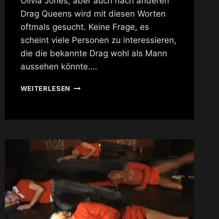
Olivia Jones, aber auch nach anderen
Drag Queens wird mit diesen Worten
oftmals gesucht. Keine Frage, es
scheint viele Personen zu interessieren,
die die bekannte Drag wohl als Mann
aussehen könnte….
HALF-
WEITERLESEN
DRAG
BY
LELAND
BOBBÉ