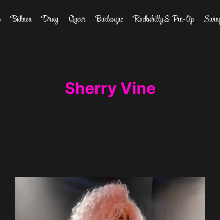
s
Bühnen
Drag
Queer
Burlesque
Rockabilly & Pin-Up
Swin
Sherry Vine