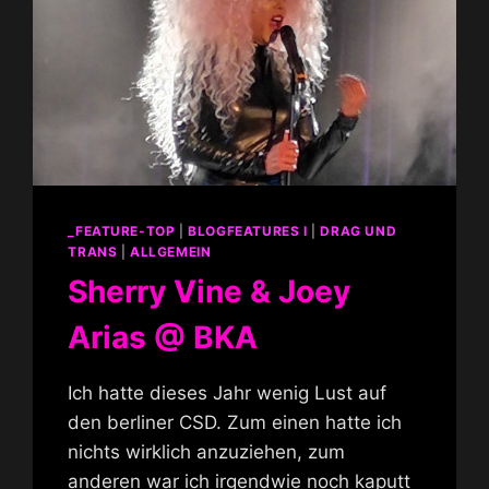
_FEATURE-TOP
|
BLOGFEATURES I
|
DRAG UND
TRANS
|
ALLGEMEIN
Sherry Vine & Joey
Arias @ BKA
Ich hatte dieses Jahr wenig Lust auf
den berliner CSD. Zum einen hatte ich
nichts wirklich anzuziehen, zum
anderen war ich irgendwie noch kaputt