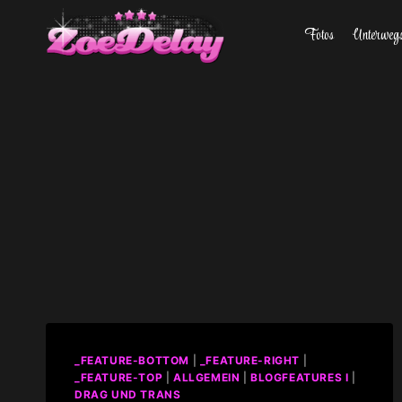
Zum
Fotos
Unterweg
Inhalt
springen
_FEATURE-BOTTOM
|
_FEATURE-RIGHT
|
_FEATURE-TOP
|
ALLGEMEIN
|
BLOGFEATURES I
|
DRAG UND TRANS