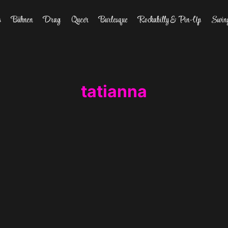
s
Bühnen
Drag
Queer
Burlesque
Rockabilly & Pin-Up
Swin
tatianna