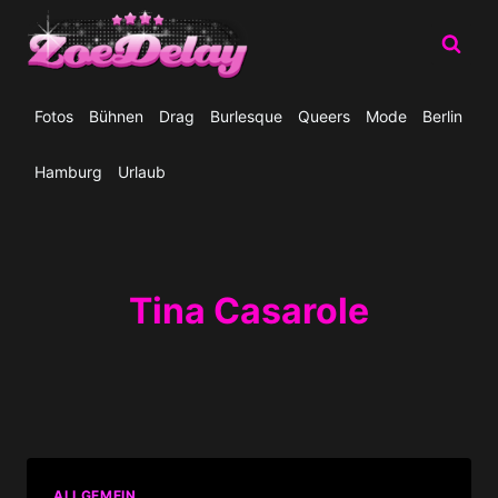
Zum
Inhalt
springen
Fotos
Bühnen
Drag
Burlesque
Queers
Mode
Berlin
Hamburg
Urlaub
Tina Casarole
ALLGEMEIN