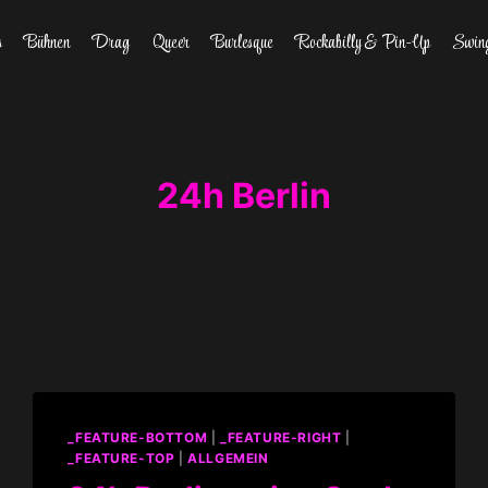
s
Bühnen
Drag
Queer
Burlesque
Rockabilly & Pin-Up
Swin
24h Berlin
_FEATURE-BOTTOM
|
_FEATURE-RIGHT
|
_FEATURE-TOP
|
ALLGEMEIN