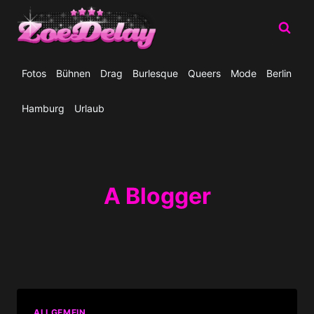
Zum
Inhalt
springen
Fotos
Bühnen
Drag
Burlesque
Queers
Mode
Berlin
Hamburg
Urlaub
A Blogger
ALLGEMEIN