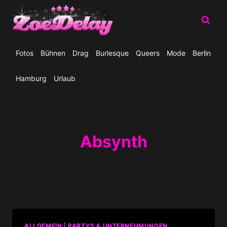
Zum
Inhalt
springen
Fotos
Bühnen
Drag
Burlesque
Queers
Mode
Berlin
Hamburg
Urlaub
Absynth
ALLGEMEIN
|
PARTYS & UNTERNEHMUNGEN