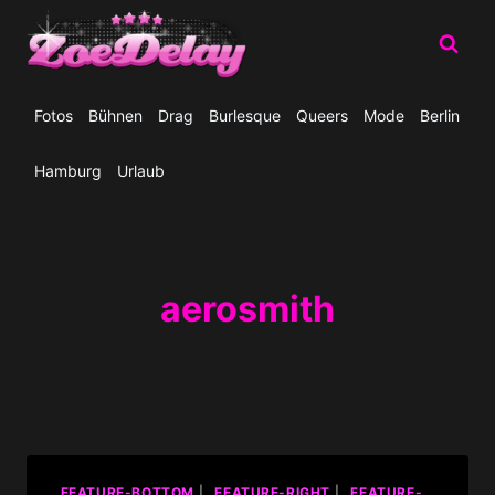
Zum
Inhalt
springen
Fotos
Bühnen
Drag
Burlesque
Queers
Mode
Berlin
Hamburg
Urlaub
aerosmith
_FEATURE-BOTTOM
|
_FEATURE-RIGHT
|
_FEATURE-