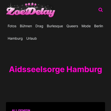
Zum
Inhalt
springen
Fotos
Bühnen
Drag
Burlesque
Queers
Mode
Berlin
Hamburg
Urlaub
Aidsseelsorge Hamburg
ALLGEMEIN