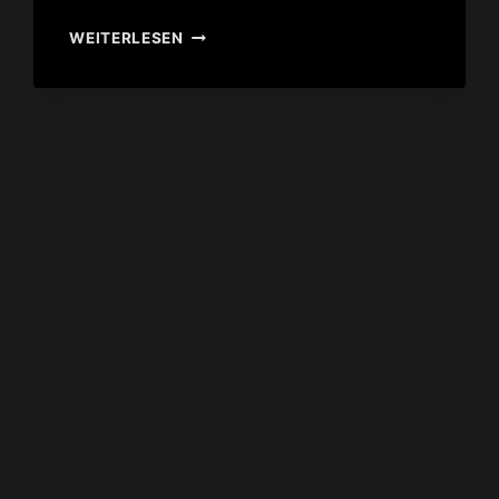
SCHAUM
WEITERLESEN
UND
KONFETTI
IM
IRRENHOUSE