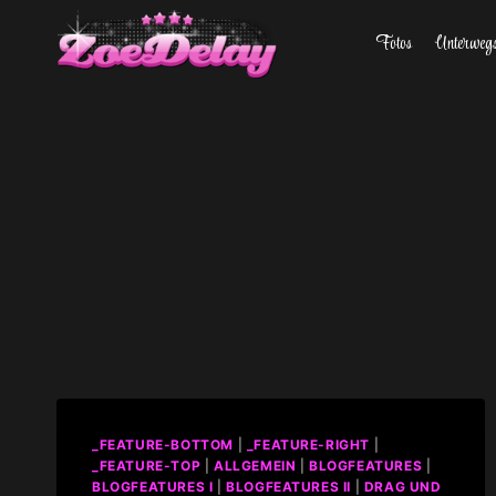
Zum
Fotos
Unterweg
Inhalt
springen
_FEATURE-BOTTOM
|
_FEATURE-RIGHT
|
_FEATURE-TOP
|
ALLGEMEIN
|
BLOGFEATURES
|
BLOGFEATURES I
|
BLOGFEATURES II
|
DRAG UND