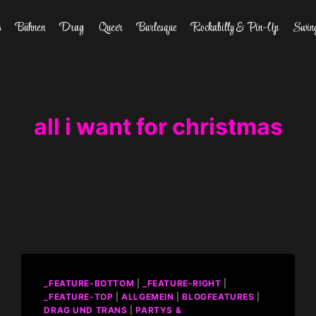
s
Bühnen
Drag
Queer
Burlesque
Rockabilly & Pin-Up
Swin
all i want for christmas
_FEATURE-BOTTOM
|
_FEATURE-RIGHT
|
_FEATURE-TOP
|
ALLGEMEIN
|
BLOGFEATURES
|
DRAG UND TRANS
|
PARTYS &