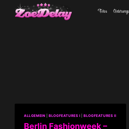
Zum
Fotos
Unterweg
Inhalt
springen
ALLGEMEIN
|
BLOGFEATURES I
|
BLOGFEATURES II
Berlin Fashionweek –