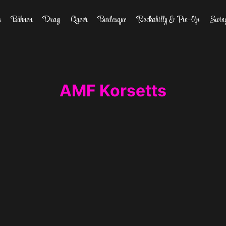
s
Bühnen
Drag
Queer
Burlesque
Rockabilly & Pin-Up
Swin
AMF Korsetts