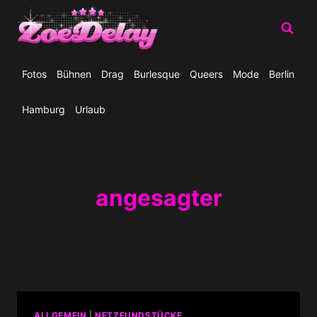
Zum
Inhalt
springen
Fotos
Bühnen
Drag
Burlesque
Queers
Mode
Berlin
Hamburg
Urlaub
angesagter
ALLGEMEIN
|
NETZFUNDSTÜCKE