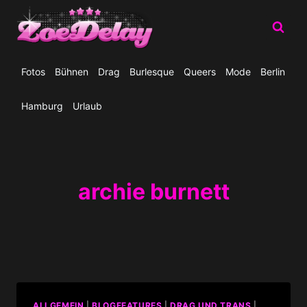
Zum
Inhalt
springen
Fotos
Bühnen
Drag
Burlesque
Queers
Mode
Berlin
Hamburg
Urlaub
archie burnett
ALLGEMEIN
|
BLOGFEATURES
|
DRAG UND TRANS
|