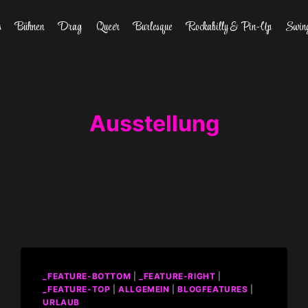
s
Bühnen
Drag
Queer
Burlesque
Rockabilly & Pin-Up
Swin
Ausstellung
_FEATURE-BOTTOM
|
_FEATURE-RIGHT
|
_FEATURE-TOP
|
ALLGEMEIN
|
BLOGFEATURES
|
URLAUB