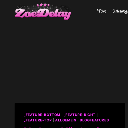
Zum
Fotos
Unterweg
Inhalt
springen
_FEATURE-BOTTOM
|
_FEATURE-RIGHT
|
_FEATURE-TOP
|
ALLGEMEIN
|
BLOGFEATURES