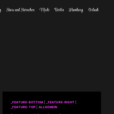
g
Stars und Sternchen
Mode
Berlin
Hamburg
Urlaub
_FEATURE-BOTTOM
|
_FEATURE-RIGHT
|
_FEATURE-TOP
|
ALLGEMEIN