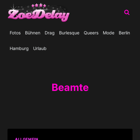
Zum
Inhalt
springen
Fotos
Bühnen
Drag
Burlesque
Queers
Mode
Berlin
Hamburg
Urlaub
Beamte
ALLGEMEIN