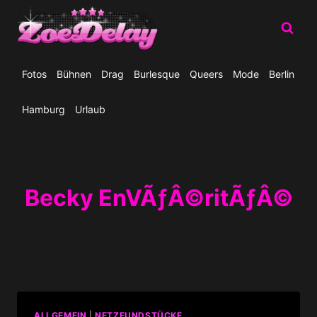
Zum
Inhalt
springen
Fotos
Bühnen
Drag
Burlesque
Queers
Mode
Berlin
Hamburg
Urlaub
Becky EnVÃƒÂ©ritÃƒÂ©
ALLGEMEIN
|
NETZFUNDSTÜCKE