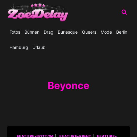
Zum
Inhalt
springen
Fotos
Bühnen
Drag
Burlesque
Queers
Mode
Berlin
Hamburg
Urlaub
Beyonce
_FEATURE-BOTTOM
|
_FEATURE-RIGHT
|
_FEATURE-