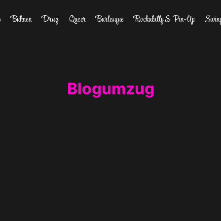
s
Bühnen
Drag
Queer
Burlesque
Rockabilly & Pin-Up
Swin
Blogumzug