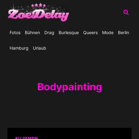
Zum
Inhalt
springen
Fotos
Bühnen
Drag
Burlesque
Queers
Mode
Berlin
Hamburg
Urlaub
Bodypainting
ALLGEMEIN