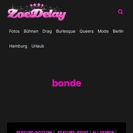
Zum
Inhalt
springen
Fotos
Bühnen
Drag
Burlesque
Queers
Mode
Berlin
Hamburg
Urlaub
bonde
_FEATURE-BOTTOM
|
_FEATURE-RIGHT
|
ALLGEMEIN
|