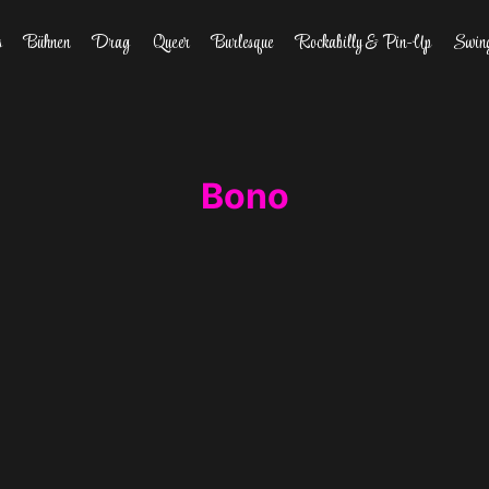
s
Bühnen
Drag
Queer
Burlesque
Rockabilly & Pin-Up
Swin
Bono