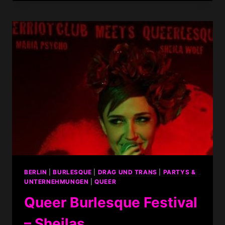
–
THE
SECOND
COMING
@
TIPI
BERLIN
|
BURLESQUE
|
DRAG UND TRANS
|
PARTYS &
UNTERNEHMUNGEN
|
QUEER
Queer Burlesque Festival
– Sheilas