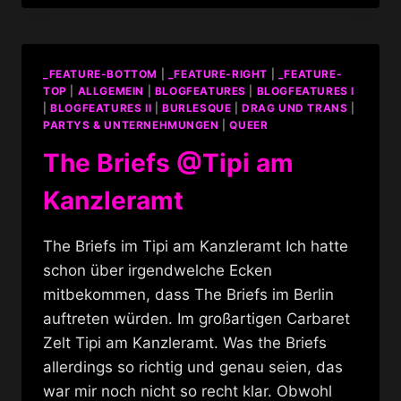
FESTIVAL
–
SHEILAS
FÜNFUND[IRGENDWAS]ZIGSTER
_FEATURE-BOTTOM
|
_FEATURE-RIGHT
|
_FEATURE-
GEBURTSTAG
TOP
|
ALLGEMEIN
|
BLOGFEATURES
|
BLOGFEATURES I
|
BLOGFEATURES II
|
BURLESQUE
|
DRAG UND TRANS
|
PARTYS & UNTERNEHMUNGEN
|
QUEER
The Briefs @Tipi am
Kanzleramt
The Briefs im Tipi am Kanzleramt Ich hatte
schon über irgendwelche Ecken
mitbekommen, dass The Briefs im Berlin
auftreten würden. Im großartigen Carbaret
Zelt Tipi am Kanzleramt. Was the Briefs
allerdings so richtig und genau seien, das
war mir noch nicht so recht klar. Obwohl