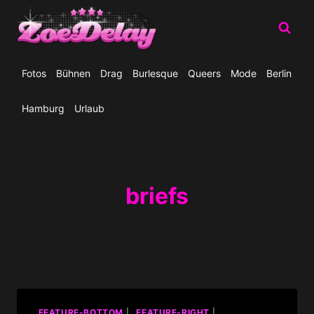
Zum
Inhalt
springen
Fotos
Bühnen
Drag
Burlesque
Queers
Mode
Berlin
Hamburg
Urlaub
briefs
_FEATURE-BOTTOM
|
_FEATURE-RIGHT
|