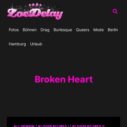
Zum
Inhalt
springen
Fotos
Bühnen
Drag
Burlesque
Queers
Mode
Berlin
Hamburg
Urlaub
Broken Heart
ALLGEMEIN
|
BLOGFEATURES I
|
BLOGFEATURES II