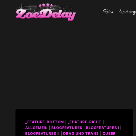
Zum
Fotos
Unterweg
Inhalt
springen
_FEATURE-BOTTOM
|
_FEATURE-RIGHT
|
ALLGEMEIN
|
BLOGFEATURES
|
BLOGFEATURES I
|
BLOGFEATURES II
|
DRAG UND TRANS
|
QUEER