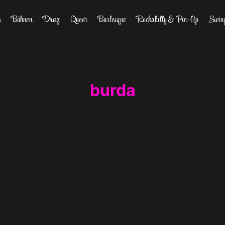
s
Bühnen
Drag
Queer
Burlesque
Rockabilly & Pin-Up
Swin
burda