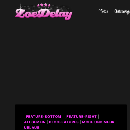
Zum
Fotos
Unterweg
Inhalt
springen
_FEATURE-BOTTOM
|
_FEATURE-RIGHT
|
ALLGEMEIN
|
BLOGFEATURES
|
MODE UND MEHR
|
URLAUB