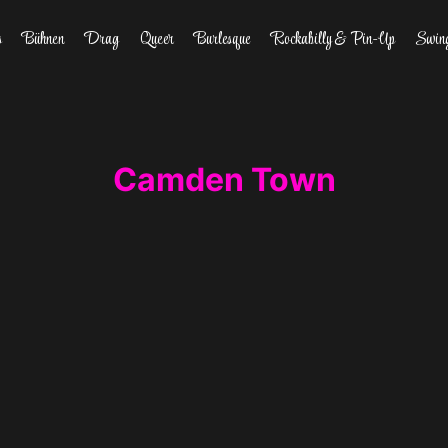
s
Bühnen
Drag
Queer
Burlesque
Rockabilly & Pin-Up
Swin
Camden Town