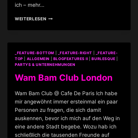
ich – mehr…
STARZ
WEITERLESEN
–
GREATEST
LADYBOY
SHOW
ON
_FEATURE-BOTTOM
|
_FEATURE-RIGHT
|
_FEATURE-
SAMUI
TOP
|
ALLGEMEIN
|
BLOGFEATURES II
|
BURLESQUE
|
PARTYS & UNTERNEHMUNGEN
Wam Bam Club London
Wam Bam Club @ Cafe De Paris Ich habe
mir angewöhnt immer ersteinmal ein paar
Personen zu fragen, die sich damit
auskennen, bevor ich mich auf den Weg in
eine andere Stadt begebe. Wozu hab ich
schließlich die tausenden Freunde auf