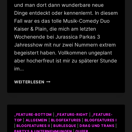
und man dort dann wunderbare neue
Dinge entdeckt oder kennenlernt. In diesem
Fall war es das tolle Musik-Comedy Duo
Kaiser & Plain, die mich am letzten
Wochenende bei Jurassica Parkas 3
Jahresshow mit nur zwei Nummern extrem
begeistert haben. Vollkommen ungeplant
aber hocherfreut ist mir zu späterer Stunde
im…
KAISER
WEITERLESEN
&
PLAIN
–
LIEBE
IN
_FEATURE-BOTTOM
|
_FEATURE-RIGHT
|
_FEATURE-
ZEITEN
TOP
|
ALLGEMEIN
|
BLOGFEATURES
|
BLOGFEATURES I
VON
|
BLOGFEATURES II
|
BURLESQUE
|
DRAG UND TRANS
|
SO
PARTYS & UNTERNEHMUNGEN
|
QUEER