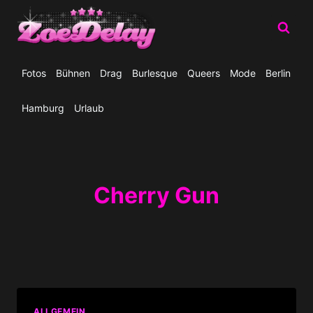
Zum
Inhalt
springen
Fotos
Bühnen
Drag
Burlesque
Queers
Mode
Berlin
Hamburg
Urlaub
Cherry Gun
ALLGEMEIN